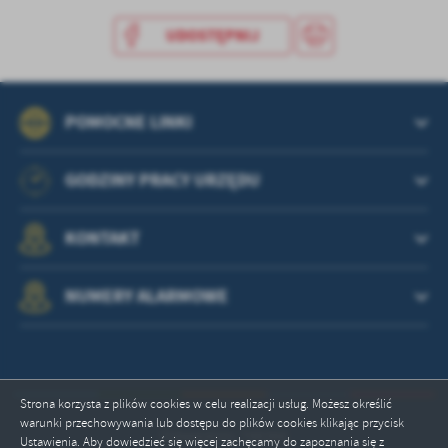
treści w postaci wiadomości, ofert, komunikatów mediów
społecznościowych.
UDOSTĘPNIJ
POMOCNE LINKI
GODZINY PRACY URZĘDU
KONTAKT
NUMERY ALARMOWE
Strona korzysta z plików cookies w celu realizacji usług. Możesz określić
warunki przechowywania lub dostępu do plików cookies klikając przycisk
Odwiedzin: 748366
Ustawienia. Aby dowiedzieć się więcej zachęcamy do zapoznania się z