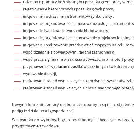
udzielanie pomocy bezrobotnym i poszukującym pracy w znal
rejestrowanie bezrobotnych i poszukujących pracy,
inicjowanie i wdrażanie instrumentów rynku pracy ,
inicjowanie, organizowanie i finansowanie usług i instrumentó
inicjowanie i wspieranie tworzenia klubów pracy,
inicjowanie, organizowanie i finansowanie projektów lokalnyc
inicjowanie i realizowanie przedsięwzięć mających na celu r
współdziałanie z powiatowymi radami zatrudnienia,
współpraca z gminami w zakresie upowszechniania ofert pracy,
przyznawanie i wypłacanie zasiłków oraz innych świadczeń z ty
wydawanie decyzji,
realizowanie zadań wynikających z koordynacji systemów zab
realizowanie zadań wynikających z prawa swobodnego przepł
Nowymi formami pomocy osobom bezrobotnym są m.in. stypendia dl
podjęcie działalności gospodarczej.
W stosunku do wybranych grup bezrobotnych "będących w szczególn
przygotowanie zawodowe.