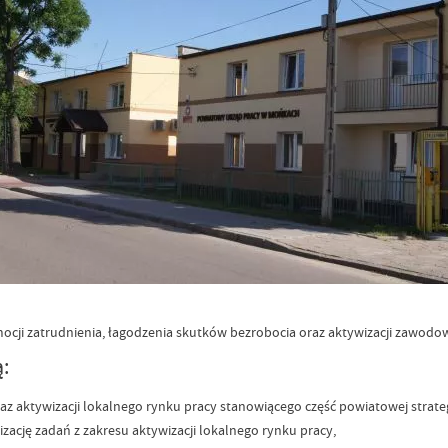
ocji zatrudnienia, łagodzenia skutków bezrobocia oraz aktywizacji zawodo
:
raz aktywizacji lokalnego rynku pracy stanowiącego część powiatowej strat
ację zadań z zakresu aktywizacji lokalnego rynku pracy,