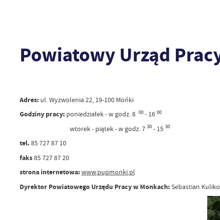
Powiatowy Urząd Prac
Adres:
ul. Wyzwolenia 22, 19-100 Mońki
00
00
Godziny pracy
:
poniedziałek - w godz. 8
- 16
30
30
wtorek - piątek - w godz. 7
- 15
tel.
85 727 87 10
faks
85 727 87 20
strona internetowa:
www.pupmonki.pl
Dyrektor Powiatowego Urzędu Pracy w Monkach:
Sebastian Kuliko