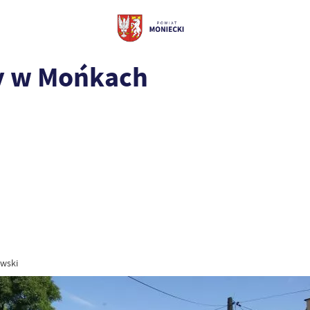
y w Mońkach
wski