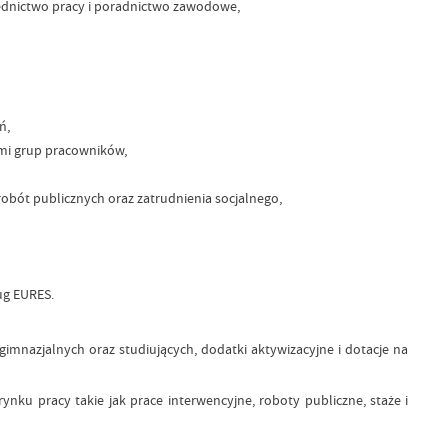
ednictwo pracy i poradnictwo zawodowe,
ń,
ami grup pracowników,
robót publicznych oraz zatrudnienia socjalnego,
ug EURES.
azjalnych oraz studiujących, dodatki aktywizacyjne i dotacje na
u pracy takie jak prace interwencyjne, roboty publiczne, staże i