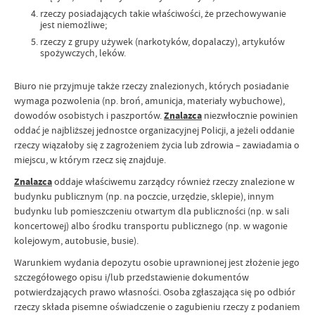
rzeczy posiadających takie właściwości, że przechowywanie
jest niemożliwe;
rzeczy z grupy używek (narkotyków, dopalaczy), artykułów
spożywczych, leków.
Biuro nie przyjmuje także rzeczy znalezionych, których posiadanie
wymaga pozwolenia (np. broń, amunicja, materiały wybuchowe),
dowodów osobistych i paszportów.
Znalazca
niezwłocznie powinien
oddać je najbliższej jednostce organizacyjnej Policji, a jeżeli oddanie
rzeczy wiązałoby się z zagrożeniem życia lub zdrowia – zawiadamia o
miejscu, w którym rzecz się znajduje.
Znalazca
oddaje właściwemu zarządcy również rzeczy znalezione w
budynku publicznym (np. na poczcie, urzędzie, sklepie), innym
budynku lub pomieszczeniu otwartym dla publiczności (np. w sali
koncertowej) albo środku transportu publicznego (np. w wagonie
kolejowym, autobusie, busie).
Warunkiem wydania depozytu osobie uprawnionej jest złożenie jego
szczegółowego opisu i/lub przedstawienie dokumentów
potwierdzających prawo własności. Osoba zgłaszająca się po odbiór
rzeczy składa pisemne oświadczenie o zagubieniu rzeczy z podaniem