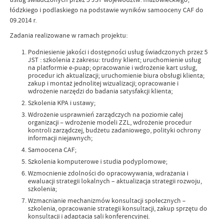
łódzkiego i podlaskiego na podstawie wyników samooceny CAF do
09.2014 r.
Zadania realizowane w ramach projektu:
Podniesienie jakości i dostępności usług świadczonych przez 5
JST : szkolenia z zakresu: trudny klient; uruchomienie usług
na platformie e-puap; opracowanie i wdrożenie kart usług,
procedur ich aktualizacji; uruchomienie biura obsługi klienta;
zakup i montaż jednolitej wizualizacji; opracowanie i
wdrożenie narzędzi do badania satysfakcji klienta;
Szkolenia KPA i ustawy;
Wdrożenie usprawnień zarządczych na poziomie całej
organizacji – wdrożenie modeli ZZL, wdrożenie procedur
kontroli zarządczej, budżetu zadaniowego, polityki ochrony
informacji niejawnych;
Samoocena CAF;
Szkolenia komputerowe i studia podyplomowe;
Wzmocnienie zdolności do opracowywania, wdrażania i
ewaluacji strategii lokalnych – aktualizacja strategii rozwoju,
szkolenia;
Wzmacnianie mechanizmów konsultacji społecznych –
szkolenia, opracowanie strategii konsultacji, zakup sprzętu do
konsultacji i adaptacja sali konferencyjnej.