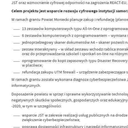
JST oraz wzmocnienie cyfrowej odporności na zagrożenia REACT-EU, 
Celem projektu jest wsparcie rozwoju cyfrowego instytucji samo
W ramach grantu Powiat Moniecki planuje zakup i refundację (plano
13 zestawów komputerowych typu All-In-One z oprogramowaniem
6 zestawów komputerowych z oprogramowaniem – wymiana sprz
jednoprzebiegowy skaner dokumentów A4 – skaner pozwoli na 
zestaw interaktywny – w skład zestawu wchodzi tablica inte
oraz do przeprowadzania szkoleń i spotkań on-line na różnym 
oprogramowanie do kopii zapasowych typu Disaster Recovery 
w placówce;
refundacja zakupu UTM firewall – urządzenie zabezpieczające s
W ramach grantu została wykonana diagnoza cyberbezpieczeństwa J
informatycznych.
Doposażenie powiatu w sprzęt i sprawne wykorzystywanie technologii
negatywnych skutków społecznych, gospodarczych oraz edukacyjnych
-2020, w tym w szczególności:
wsparcie JST w zakresie realizacji usług publicznych na drodz
zwiększenie cyberbezpieczeństwa;
poprawa dostępności infrastruktury i narzędzi informatyczny