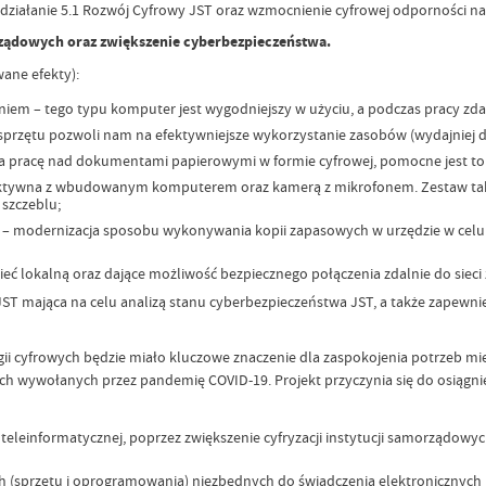
działanie 5.1 Rozwój Cyfrowy JST oraz wzmocnienie cyfrowej odporności na
rządowych oraz zwiększenie cyberbezpieczeństwa.
wane efekty):
 – tego typu komputer jest wygodniejszy w użyciu, a podczas pracy zdalne
ętu pozwoli nam na efektywniejsze wykorzystanie zasobów (wydajniej dz
pracę nad dokumentami papierowymi w formie cyfrowej, pomocne jest to sz
raktywna z wbudowanym komputerem oraz kamerą z mikrofonem. Zestaw taki 
szczeblu;
– modernizacja sposobu wykonywania kopii zapasowych w urzędzie w celu 
ieć lokalną oraz dające możliwość bezpiecznego połączenia zdalnie do sieci 
ST mająca na celu analizą stanu cyberbezpieczeństwa JST, a także zapew
 cyfrowych będzie miało kluczowe znaczenie dla zaspokojenia potrzeb mies
 wywołanych przez pandemię COVID-19. Projekt przyczynia się do osiągni
e teleinformatycznej, poprzez zwiększenie cyfryzacji instytucji samorządow
ch (sprzętu i oprogramowania) niezbędnych do świadczenia elektronicznych