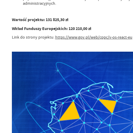
administracyjnych.
Wartość projektu: 131 825,30 zł
Wkład Funduszy Europejskich: 120 210,00 zł
Link do strony projektu:
https://www.gov.pl/web/cppc/v-os-react-eu