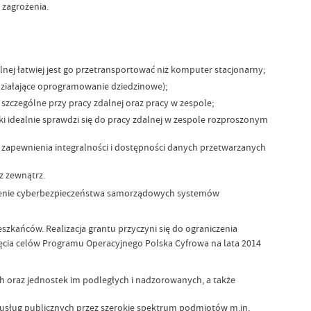
 zagrożenia.
j łatwiej jest go przetransportować niż komputer stacjonarny;
iałające oprogramowanie dziedzinowe);
czególne przy pracy zdalnej oraz pracy w zespole;
idealnie sprawdzi się do pracy zdalnej w zespole rozproszonym
zapewnienia integralności i dostępności danych przetwarzanych
z zewnątrz.
nienie cyberbezpieczeństwa samorządowych systemów
zkańców. Realizacja grantu przyczyni się do ograniczenia
ęcia celów Programu Operacyjnego Polska Cyfrowa na lata 2014
ych oraz jednostek im podległych i nadzorowanych, a także
 usług publicznych przez szerokie spektrum podmiotów m.in.