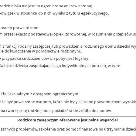
 rodzicielska nie jest im ograniczona ani zawieszona;
bowiązek w stosunku do nich wynika z tytułu egzekucyjnego;
zostało potwierdzone:
 przez lekarza podstawowej opieki zdrowotnej, w rozumieniu przepisów ust
enia funkcji rodziny zastępczej lub prowadzenia rodzinnego domu dziecka w
tnie doświadczenie w poradnictwie rodzinnym;
 w przypadku cudzoziemców ich pobyt jest legalny;
iające dziecku zaspokajanie jego indywidualnych potrzeb, w tym:
na Tle Seksualnym z dostępem ograniczonym.
 może być powierzone osobom, które nie były skazane prawomocnym wyroki
ba tworząca tę rodzinę musi posiadać stałe źródło dochodów.
Rodzicom zastępczym oferowane jest pełne wsparcie!
aszanych problemów, szkolenia oraz pomoc finansowa na utrzymanie dzieck