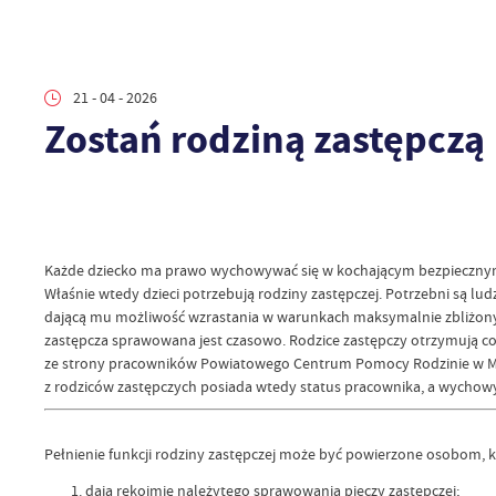
21 - 04 - 2026
Zostań rodziną zastępczą
Każde dziecko ma prawo wychowywać się w kochającym bezpiecznym 
Właśnie wtedy dzieci potrzebują rodziny zastępczej. Potrzebni są ludz
dającą mu możliwość wzrastania w warunkach maksymalnie zbliżony
zastępcza sprawowana jest czasowo. Rodzice zastępczy otrzymują c
ze strony pracowników Powiatowego Centrum Pomocy Rodzinie w Moń
z rodziców zastępczych posiada wtedy status pracownika, a wychowy
Pełnienie funkcji rodziny zastępczej może być powierzone osobom, k
dają rękojmię należytego sprawowania pieczy zastępczej;