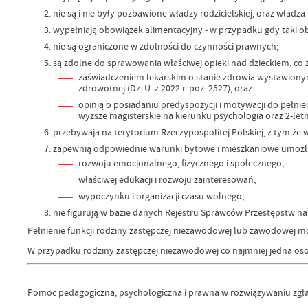
nie są i nie były pozbawione władzy rodzicielskiej, oraz władza
wypełniają obowiązek alimentacyjny - w przypadku gdy taki o
nie są ograniczone w zdolności do czynności prawnych;
są zdolne do sprawowania właściwej opieki nad dzieckiem, co 
zaświadczeniem lekarskim o stanie zdrowia wystawionym
zdrowotnej (Dz. U. z 2022 r. poz. 2527), oraz
opinią o posiadaniu predyspozycji i motywacji do pełni
wyższe magisterskie na kierunku psychologia oraz 2-le
przebywają na terytorium Rzeczypospolitej Polskiej, z tym że
zapewnią odpowiednie warunki bytowe i mieszkaniowe umożliw
rozwoju emocjonalnego, fizycznego i społecznego,
właściwej edukacji i rozwoju zainteresowań,
wypoczynku i organizacji czasu wolnego;
nie figurują w bazie danych Rejestru Sprawców Przestępstw 
Pełnienie funkcji rodziny zastępczej niezawodowej lub zawodowej
W przypadku rodziny zastępczej niezawodowej co najmniej jedna oso
Pomoc pedagogiczna, psychologiczna i prawna w rozwiązywaniu zgł