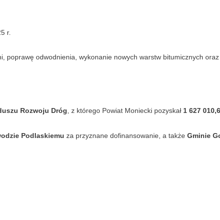
5 r.
zdni, poprawę odwodnienia, wykonanie nowych warstw bitumicznych ora
uszu Rozwoju Dróg
, z którego Powiat Moniecki pozyskał
1 627 010,6
odzie Podlaskiemu
za przyznane dofinansowanie, a także
Gminie G