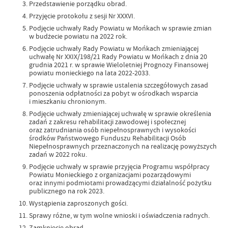
Przedstawienie porządku obrad.
Przyjęcie protokołu z sesji Nr XXXVI.
Podjęcie uchwały Rady Powiatu w Mońkach w sprawie zmian
w budżecie powiatu na 2022 rok.
Podjęcie uchwały Rady Powiatu w Mońkach zmieniającej
uchwałę Nr XXIX/198/21 Rady Powiatu w Mońkach z dnia 20
grudnia 2021 r. w sprawie Wieloletniej Prognozy Finansowej
powiatu monieckiego na lata 2022-2033.
Podjęcie uchwały w sprawie ustalenia szczegółowych zasad
ponoszenia odpłatności za pobyt w ośrodkach wsparcia
i mieszkaniu chronionym.
Podjęcie uchwały zmieniającej uchwałę w sprawie określenia
zadań z zakresu rehabilitacji zawodowej i społecznej
oraz zatrudniania osób niepełnosprawnych i wysokości
środków Państwowego Funduszu Rehabilitacji Osób
Niepełnosprawnych przeznaczonych na realizację powyższych
zadań w 2022 roku.
Podjęcie uchwały w sprawie przyjęcia Programu współpracy
Powiatu Monieckiego z organizacjami pozarządowymi
oraz innymi podmiotami prowadzącymi działalność pożytku
publicznego na rok 2023.
Wystąpienia zaproszonych gości.
Sprawy różne, w tym wolne wnioski i oświadczenia radnych.
Zamknięcie obrad.