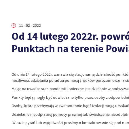
11 - 02 - 2022
Od 14 lutego 2022r. pow
Punktach na terenie Pow
Od dnia 14 lutego 2022r. wznawia się stacjonarną działalność punk
możliwość udzielania porad za pomocą środków porozumiewania się n
Mając na uwadze stan pandemii konieczne jest działanie w podwyż
Punkty będą mogły być odwiedzane tylko przez osoby z odpowiednio 
Osoby, które przebywają w kwarantannie bądź izolacji mogą uzys
Udzielanie nieodpłatnej pomocy prawnej lub świadczenie nieodpłat
W razie pytań lub wątpliwości prosimy o kontaktowanie się pod nu