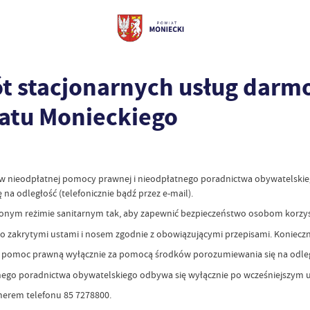
rót stacjonarnych usług dar
iatu Monieckiego
tów nieodpłatnej pomocy prawnej i nieodpłatnego poradnictwa obywatelskie
a odległość (telefonicznie bądź przez e-mail).
szonym reżimie sanitarnym tak, aby zapewnić bezpieczeństwo osobom kor
zakrytymi ustami i nosem zgodnie z obowiązującymi przepisami. Konieczna 
kać pomoc prawną wyłącznie za pomocą środków porozumiewania się na od
nego poradnictwa obywatelskiego odbywa się wyłącznie po wcześniejszym 
merem telefonu 85 7278800.