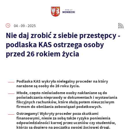
04 - 09 - 2025
Nie daj zrobić z siebie przestępcy -
podlaska KAS ostrzega osoby
przed 26 rokiem życia
Podlaska KAS wykryła nielegalny proceder na który
narażone są osoby do 26 roku życia.
Młode, często nieświadome osoby nakłaniane są do
poświadczania nieprawdy w dokumentach i wystawiania
fikcyjnych rachunków, które służą potem nieuczciwym
firmom do obniżania zobowiązań podatkowych.
Ostrzegamy! Wykryty proceder poza skutkami
finansowymi, niesie za sobą także ryzyko poniesienia
odpowiedzialności karnej przez uczniów czy studentów,
którzy są dopiero na początku swojej życiowej drogi.