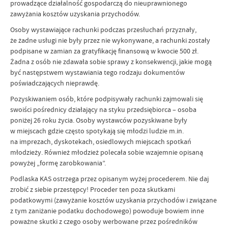
prowadzące działalność gospodarczą do nieuprawnionego
zawyżania kosztów uzyskania przychodów.
Osoby wystawiające rachunki podczas przesłuchań przyznały,
że żadne usługi nie były przez nie wykonywane, a rachunki zostały
podpisane w zamian za gratyfikację finansową w kwocie 500 zł.
Żadna z osób nie zdawała sobie sprawy z konsekwencji, jakie mogą
być następstwem wystawiania tego rodzaju dokumentów
poświadczających nieprawdę.
Pozyskiwaniem osób, które podpisywały rachunki zajmowali się
swoiści pośrednicy działający na styku przedsiębiorca – osoba
poniżej 26 roku życia. Osoby wystawców pozyskiwane były
w miejscach gdzie często spotykają się młodzi ludzie m.in.
na imprezach, dyskotekach, osiedlowych miejscach spotkań
młodzieży. Również młodzież polecała sobie wzajemnie opisaną
powyżej „formę zarobkowania”.
Podlaska KAS ostrzega przez opisanym wyżej procederem. Nie daj
zrobić z siebie przestępcy! Proceder ten poza skutkami
podatkowymi (zawyżanie kosztów uzyskania przychodów i związane
z tym zaniżanie podatku dochodowego) powoduje bowiem inne
poważne skutki z czego osoby werbowane przez pośredników