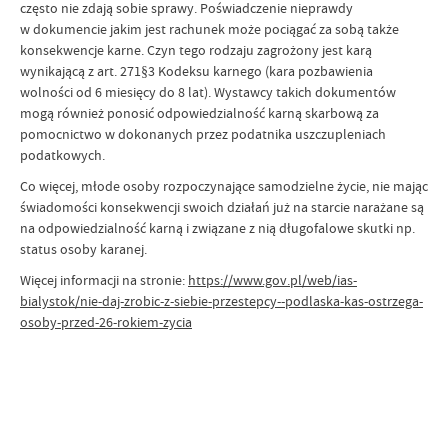
często nie zdają sobie sprawy. Poświadczenie nieprawdy
w dokumencie jakim jest rachunek może pociągać za sobą także
konsekwencje karne. Czyn tego rodzaju zagrożony jest karą
wynikającą z art. 271§3 Kodeksu karnego (kara pozbawienia
wolności od 6 miesięcy do 8 lat). Wystawcy takich dokumentów
mogą również ponosić odpowiedzialność karną skarbową za
pomocnictwo w dokonanych przez podatnika uszczupleniach
podatkowych.
Co więcej, młode osoby rozpoczynające samodzielne życie, nie mając
świadomości konsekwencji swoich działań już na starcie narażane są
na odpowiedzialność karną i związane z nią długofalowe skutki np.
status osoby karanej.
Więcej informacji na stronie:
https://www.gov.pl/web/ias-
bialystok/nie-daj-zrobic-z-siebie-przestepcy--podlaska-kas-ostrzega-
osoby-przed-26-rokiem-zycia