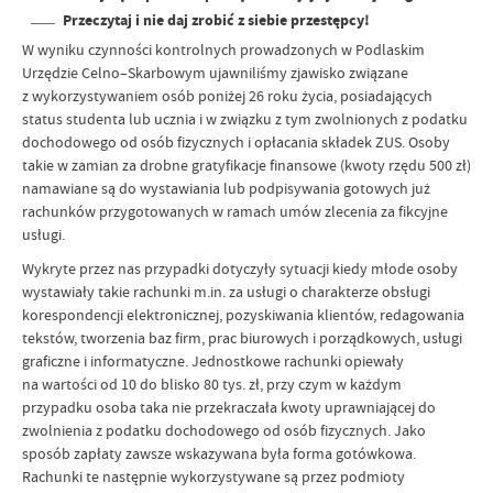
Przeczytaj i nie daj zrobić z siebie przestępcy!
W wyniku czynności kontrolnych prowadzonych w Podlaskim
Urzędzie Celno–Skarbowym ujawniliśmy zjawisko związane
z wykorzystywaniem osób poniżej 26 roku życia, posiadających
status studenta lub ucznia i w związku z tym zwolnionych z podatku
dochodowego od osób fizycznych i opłacania składek ZUS. Osoby
takie w zamian za drobne gratyfikacje finansowe (kwoty rzędu 500 zł)
namawiane są do wystawiania lub podpisywania gotowych już
rachunków przygotowanych w ramach umów zlecenia za fikcyjne
usługi.
Wykryte przez nas przypadki dotyczyły sytuacji kiedy młode osoby
wystawiały takie rachunki m.in. za usługi o charakterze obsługi
korespondencji elektronicznej, pozyskiwania klientów, redagowania
tekstów, tworzenia baz firm, prac biurowych i porządkowych, usługi
graficzne i informatyczne. Jednostkowe rachunki opiewały
na wartości od 10 do blisko 80 tys. zł, przy czym w każdym
przypadku osoba taka nie przekraczała kwoty uprawniającej do
zwolnienia z podatku dochodowego od osób fizycznych. Jako
sposób zapłaty zawsze wskazywana była forma gotówkowa.
Rachunki te następnie wykorzystywane są przez podmioty