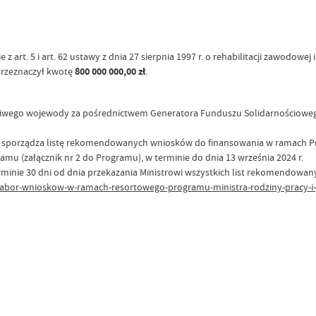
 z art. 5 i art. 62 ustawy z dnia 27 sierpnia 1997 r. o rehabilitacji zawodow
 przeznaczył kwotę
800 000 000,00 zł
.
ściwego wojewody za pośrednictwem Generatora Funduszu Solidarnościoweg
 sporządza listę rekomendowanych wniosków do finansowania w ramach Progr
u (załącznik nr 2 do Programu), w terminie do dnia 13 września 2024 r.
rminie 30 dni od dnia przekazania Ministrowi wszystkich list rekomendow
nabor-wnioskow-w-ramach-resortowego-programu-ministra-rodziny-pracy-i-p