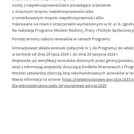
osoby z niepełnosprawnościami posiadające orzeczenie:
o znacznym stopniu niepełnosprawności albo
o umiarkowanym stopniu niepełnosprawności albo
traktowane na równi z orzeczeniami wymienionymi w lit. a i b, zgodnie
Na realizację Programu Minister Rodziny, Pracy i Polityki Społecznej
Poniżej terminy naboru wniosków w ramach Programu:
Gmina/powiat składa wniosek (załącznik nr 1 do Programu) do wła
w terminie od dnia 29 lipca 2024 r. do dnia 26 sierpnia 2024 r.
Wojewoda, po weryfikacji wniosków złożonych przez gminy/powiaty,
wraz z informacją wojewody dotyczącą środków finansowych z Program
Minister zatwierdza zbiorczą listę rekomendowanych wniosków w te
Więcej informacji na stronie:
https://niepelnosprawni.gov.pl/a,1533,
dla-jednostek-samorzadu-terytorialnego-edycja-2025