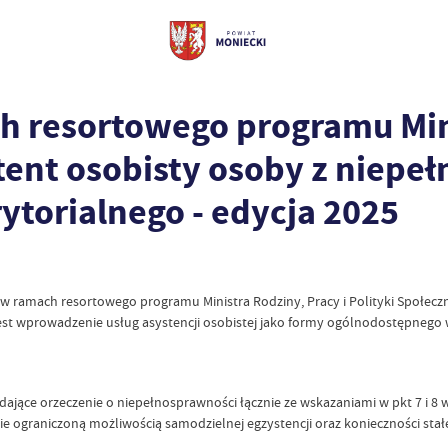
 resortowego programu Minis
tent osobisty osoby z niepe
torialnego - edycja 2025
w w ramach resortowego programu Ministra Rodziny, Pracy i Polityki Społec
st wprowadzenie usług asystencji osobistej jako formy ogólnodostępnego
adające orzeczenie o niepełnosprawności łącznie ze wskazaniami w pkt 7 i 8 
ie ograniczoną możliwością samodzielnej egzystencji oraz konieczności stał