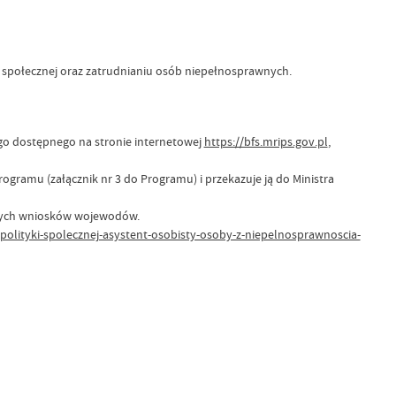
ej i społecznej oraz zatrudnianiu osób niepełnosprawnych.
o dostępnego na stronie internetowej
https://bfs.mrips.gov.pl
,
amu (załącznik nr 3 do Programu) i przekazuje ją do Ministra
anych wniosków wojewodów.
olityki-spolecznej-asystent-osobisty-osoby-z-niepelnosprawnoscia-