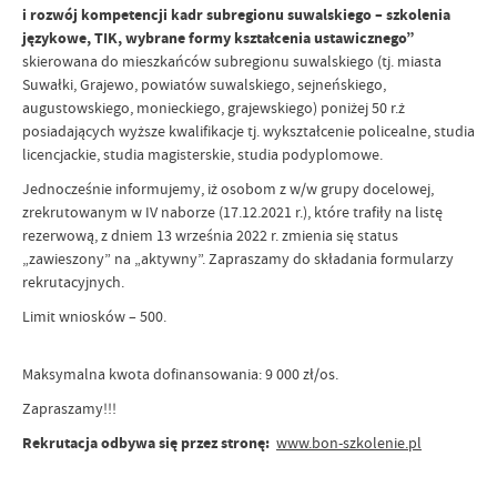
i rozwój kompetencji kadr subregionu suwalskiego – szkolenia
językowe, TIK, wybrane formy kształcenia ustawicznego”
skierowana do mieszkańców subregionu suwalskiego (tj. miasta
Suwałki, Grajewo, powiatów suwalskiego, sejneńskiego,
augustowskiego, monieckiego, grajewskiego) poniżej 50 r.ż
posiadających wyższe kwalifikacje tj. wykształcenie policealne, studia
licencjackie, studia magisterskie, studia podyplomowe.
Jednocześnie informujemy, iż osobom z w/w grupy docelowej,
zrekrutowanym w IV naborze (17.12.2021 r.), które trafiły na listę
rezerwową, z dniem 13 września 2022 r. zmienia się status
„zawieszony” na „aktywny”. Zapraszamy do składania formularzy
rekrutacyjnych.
Limit wniosków – 500.
Maksymalna kwota dofinansowania: 9 000 zł/os.
Zapraszamy!!!
Rekrutacja odbywa się przez stronę:
www.bon-szkolenie.pl